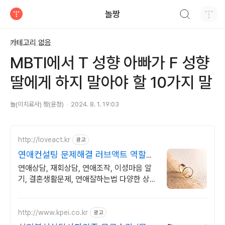
검색하기
놀짱
티스토리
카테고리 없음
MBTI에서 T 성향 아빠가 F 성향
딸에게 하지 말아야 할 10가지 말
놀(이치료사) 짱(윤정)
2024. 8. 1. 19:03
http://loveact.kr
광고
연애컨설팅 문제해결 러브액트 역할대
행운영 실전경험 충분
연애상담, 재회상담, 연애조작, 이성마음 알
기, 결혼생활문제, 연애잘하는법 다양한 상황
처리가능업체, 현실적으로 도움이 되는 상담,
일단 문의부탁드립니다.
http://www.kpei.co.kr
광고