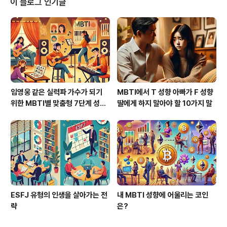
이 블로그 인기글
임영웅 같은 실력파 가수가 되기
MBTI에서 T 성향 아빠가 F 성향
위한 MBTI별 맞춤형 7단계 성공
딸에게 하지 말아야 할 10가지 말
가이드
ESFJ 유형의 인생을 살아가는 전
내 MBTI 성향에 어울리는 코인
략
은?